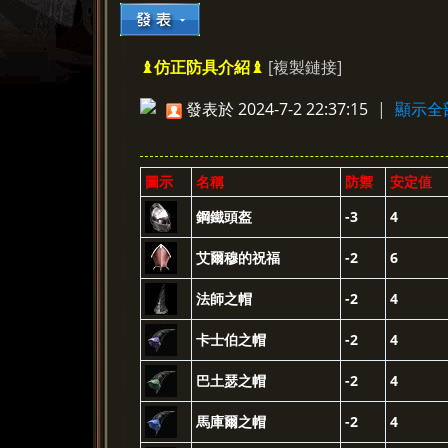
[複製鏈接]
♝仿正防具介紹♝
»
›
›
›
發表於 2024-7-2 22:37:15
|
顯示全
圖示
名稱
防禦
安定值
鋼鐵頭盔
-3
4
艾爾穆的祝福
-2
6
法師之帽
-2
4
卡士伯之帽
-2
4
巴土瑟之帽
-2
4
馬庫爾之帽
-2
4