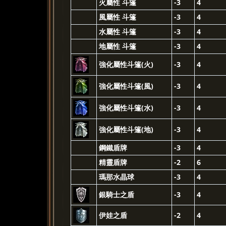
火屬性 斗篷
-3
4
風屬性 斗篷
-3
4
水屬性 斗篷
-3
4
地屬性 斗篷
-3
4
強化屬性斗篷(火)
-3
4
強化屬性斗篷(風)
-3
4
強化屬性斗篷(水)
-3
4
強化屬性斗篷(地)
-3
4
鋼鐵盾牌
-3
4
精靈盾牌
-2
6
瑪那水晶球
-3
4
銀騎士之盾
-3
4
伊娃之盾
-2
4