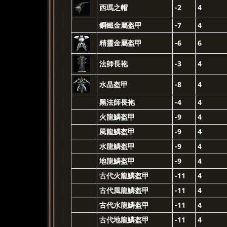
西瑪之帽
-2
4
鋼鐵金屬盔甲
-7
4
精靈金屬盔甲
-6
6
法師長袍
-3
4
水晶盔甲
-8
4
黑法師長袍
-4
4
火龍鱗盔甲
-9
4
風龍鱗盔甲
-9
4
水龍鱗盔甲
-9
4
地龍鱗盔甲
-9
4
古代火龍鱗盔甲
-11
4
古代風龍鱗盔甲
-11
4
古代水龍鱗盔甲
-11
4
古代地龍鱗盔甲
-11
4