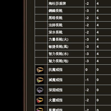
梅杜莎盾牌
-2
4
鋼鐵長靴
-3
4
黑暗長靴
-2
6
法師長靴
-2
4
深水長靴
-2
4
力量長靴(火)
-3
4
敏捷長靴(風)
-3
4
智力長靴(水)
-3
4
魅力長靴(地)
-3
4
抗魔戒指
0
0
滅魔戒指
-1
0
深淵戒指
-2
0
火靈戒指
-2
0
風靈戒指
-2
0