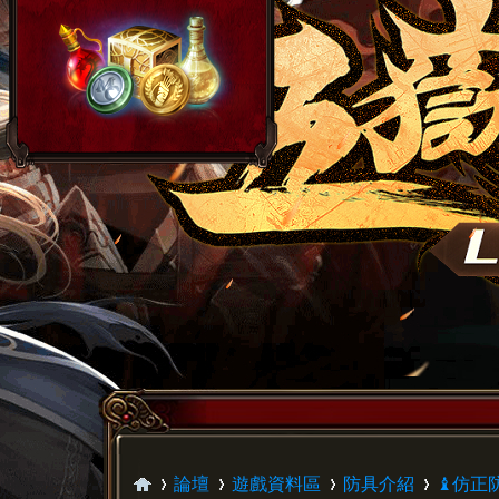
論壇
遊戲資料區
防具介紹
♝仿正