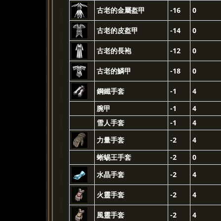
古老的金屬盔甲
-16
0
古老的皮盔甲
-14
0
古老的長袍
-12
0
古老的鱗甲
-18
0
鋼鐵手套
-1
4
腕甲
-1
4
雪人手套
-1
4
力量手套
-2
4
蜥蜴王手套
-2
0
水晶手套
-2
4
火靈手套
-2
4
風靈手套
-2
4