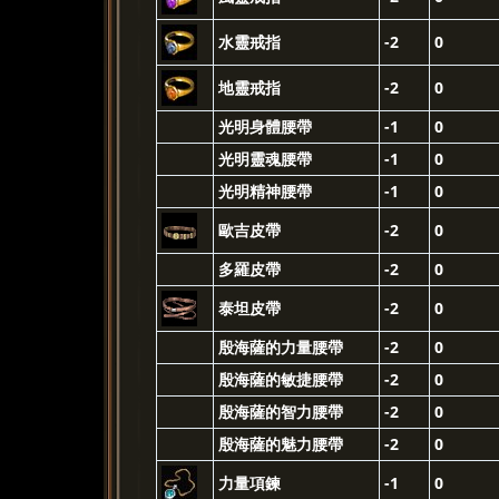
水靈戒指
-2
0
地靈戒指
-2
0
光明身體腰帶
-1
0
光明靈魂腰帶
-1
0
光明精神腰帶
-1
0
歐吉皮帶
-2
0
多羅皮帶
-2
0
泰坦皮帶
-2
0
殷海薩的力量腰帶
-2
0
殷海薩的敏捷腰帶
-2
0
殷海薩的智力腰帶
-2
0
殷海薩的魅力腰帶
-2
0
力量項鍊
-1
0